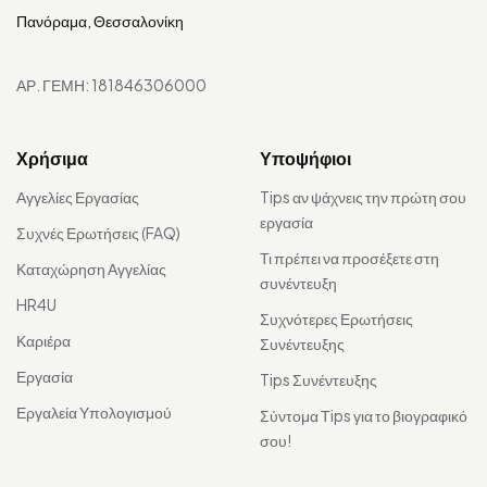
Πανόραμα, Θεσσαλονίκη
ΑΡ. ΓΕΜΗ: 181846306000
Χρήσιμα
Υποψήφιοι
Αγγελίες Εργασίας
Tips αν ψάχνεις την πρώτη σου
εργασία
Συχνές Ερωτήσεις (FAQ)
Τι πρέπει να προσέξετε στη
Καταχώρηση Αγγελίας
συνέντευξη
HR4U
Συχνότερες Ερωτήσεις
Καριέρα
Συνέντευξης
Εργασία
Tips Συνέντευξης
Εργαλεία Υπολογισμού
Σύντομα Τips για το βιογραφικό
σου!