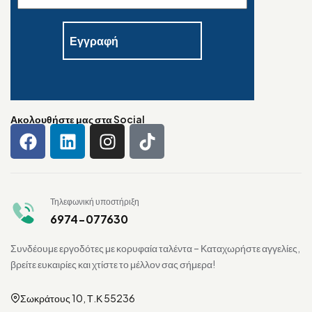
Ακολουθήστε μας στα Social
Τηλεφωνική υποστήριξη
6974-077630
Συνδέουμε εργοδότες με κορυφαία ταλέντα – Καταχωρήστε αγγελίες,
βρείτε ευκαιρίες και χτίστε το μέλλον σας σήμερα!
Σωκράτους 10, Τ.Κ 55236