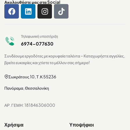
Ακολουθήστε μας στα Social
Τηλεφωνική υποστήριξη
6974-077630
Συνδέουμε εργοδότες με κορυφαία ταλέντα – Καταχωρήστε αγγελίες,
βρείτε ευκαιρίες και χτίστε το μέλλον σας σήμερα!
Σωκράτους 10, Τ.Κ 55236
Πανόραμα, Θεσσαλονίκη
ΑΡ. ΓΕΜΗ: 181846306000
Χρήσιμα
Υποψήφιοι