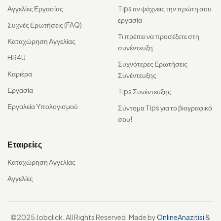
Αγγελίες Εργασίας
Tips αν ψάχνεις την πρώτη σου
εργασία
Συχνές Ερωτήσεις (FAQ)
Τι πρέπει να προσέξετε στη
Καταχώρηση Αγγελίας
συνέντευξη
HR4U
Συχνότερες Ερωτήσεις
Καριέρα
Συνέντευξης
Εργασία
Tips Συνέντευξης
Εργαλεία Υπολογισμού
Σύντομα Τips για το βιογραφικό
σου!
Εταιρείες
Καταχώρηση Αγγελίας
Αγγελίες
©2025 Jobclick. All Rights Reserved. Made by
OnlineAnazitisi
&