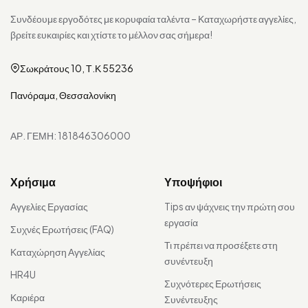
Συνδέουμε εργοδότες με κορυφαία ταλέντα – Καταχωρήστε αγγελίες,
βρείτε ευκαιρίες και χτίστε το μέλλον σας σήμερα!
Σωκράτους 10, Τ.Κ 55236
Πανόραμα, Θεσσαλονίκη
ΑΡ. ΓΕΜΗ: 181846306000
Χρήσιμα
Υποψήφιοι
Αγγελίες Εργασίας
Tips αν ψάχνεις την πρώτη σου
εργασία
Συχνές Ερωτήσεις (FAQ)
Τι πρέπει να προσέξετε στη
Καταχώρηση Αγγελίας
συνέντευξη
HR4U
Συχνότερες Ερωτήσεις
Καριέρα
Συνέντευξης