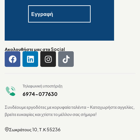
Ακολουθήστε μας στα Social
Τηλεφωνική υποστήριξη
6974-077630
Συνδέουμε εργοδότες με κορυφαία ταλέντα – Καταχωρήστε αγγελίες,
βρείτε ευκαιρίες και χτίστε το μέλλον σας σήμερα!
Σωκράτους 10, Τ.Κ 55236