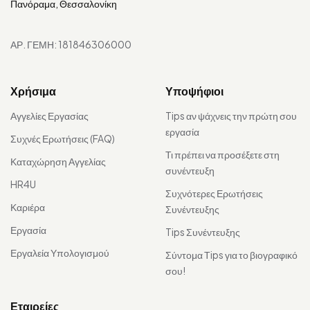
Πανόραμα, Θεσσαλονίκη
ΑΡ. ΓΕΜΗ: 181846306000
Χρήσιμα
Υποψήφιοι
Αγγελίες Εργασίας
Tips αν ψάχνεις την πρώτη σου
εργασία
Συχνές Ερωτήσεις (FAQ)
Τι πρέπει να προσέξετε στη
Καταχώρηση Αγγελίας
συνέντευξη
HR4U
Συχνότερες Ερωτήσεις
Καριέρα
Συνέντευξης
Εργασία
Tips Συνέντευξης
Εργαλεία Υπολογισμού
Σύντομα Τips για το βιογραφικό
σου!
Εταιρείες