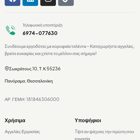
Τηλεφωνική υποστήριξη
6974-077630
Συνδέουμε εργοδότες με κορυφαία ταλέντα – Καταχωρήστε αγγελίες,
βρείτε ευκαιρίες και χτίστε το μέλλον σας σήμερα!
Σωκράτους 10, Τ.Κ 55236
Πανόραμα, Θεσσαλονίκη
ΑΡ. ΓΕΜΗ: 181846306000
Χρήσιμα
Υποψήφιοι
Αγγελίες Εργασίας
Tips αν ψάχνεις την πρώτη σου
εργασία