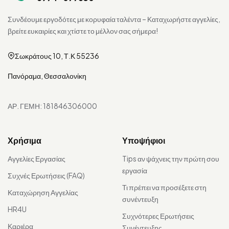
Συνδέουμε εργοδότες με κορυφαία ταλέντα – Καταχωρήστε αγγελίες,
βρείτε ευκαιρίες και χτίστε το μέλλον σας σήμερα!
Σωκράτους 10, Τ.Κ 55236
Πανόραμα, Θεσσαλονίκη
ΑΡ. ΓΕΜΗ: 181846306000
Χρήσιμα
Υποψήφιοι
Αγγελίες Εργασίας
Tips αν ψάχνεις την πρώτη σου
εργασία
Συχνές Ερωτήσεις (FAQ)
Τι πρέπει να προσέξετε στη
Καταχώρηση Αγγελίας
συνέντευξη
HR4U
Συχνότερες Ερωτήσεις
Καριέρα
Συνέντευξης