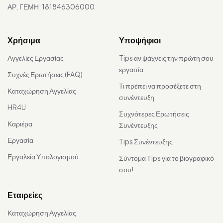
ΑΡ. ΓΕΜΗ: 181846306000
Χρήσιμα
Υποψήφιοι
Αγγελίες Εργασίας
Tips αν ψάχνεις την πρώτη σου
εργασία
Συχνές Ερωτήσεις (FAQ)
Τι πρέπει να προσέξετε στη
Καταχώρηση Αγγελίας
συνέντευξη
HR4U
Συχνότερες Ερωτήσεις
Καριέρα
Συνέντευξης
Εργασία
Tips Συνέντευξης
Εργαλεία Υπολογισμού
Σύντομα Τips για το βιογραφικό
σου!
Εταιρείες
Καταχώρηση Αγγελίας