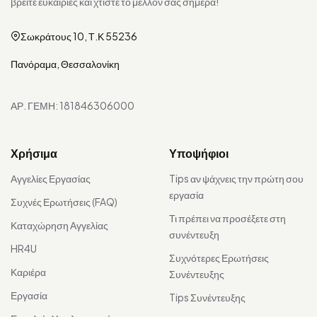
βρείτε ευκαιρίες και χτίστε το μέλλον σας σήμερα!
Σωκράτους 10, Τ.Κ 55236
Πανόραμα, Θεσσαλονίκη
ΑΡ. ΓΕΜΗ: 181846306000
Χρήσιμα
Υποψήφιοι
Αγγελίες Εργασίας
Tips αν ψάχνεις την πρώτη σου
εργασία
Συχνές Ερωτήσεις (FAQ)
Τι πρέπει να προσέξετε στη
Καταχώρηση Αγγελίας
συνέντευξη
HR4U
Συχνότερες Ερωτήσεις
Καριέρα
Συνέντευξης
Εργασία
Tips Συνέντευξης