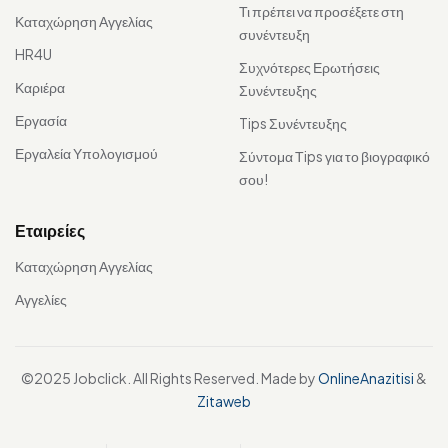
Τι πρέπει να προσέξετε στη
Καταχώρηση Αγγελίας
συνέντευξη
HR4U
Συχνότερες Ερωτήσεις
Καριέρα
Συνέντευξης
Εργασία
Tips Συνέντευξης
Εργαλεία Υπολογισμού
Σύντομα Τips για το βιογραφικό
σου!
Εταιρείες
Καταχώρηση Αγγελίας
Αγγελίες
©2025 Jobclick. All Rights Reserved. Made by
OnlineAnazitisi
&
Zitaweb