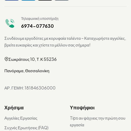
Τηλεφωνική υποστήριξη
6974-077630
Συνδέουμε εργοδότες με κορυφαία ταλέντα – Καταχωρήστε αγγελίες,
βρείτε ευκαιρίες και χτίστε το μέλλον σας σήμερα!
Σωκράτους 10, Τ.Κ 55236
Πανόραμα, Θεσσαλονίκη
ΑΡ. ΓΕΜΗ: 181846306000
Χρήσιμα
Υποψήφιοι
Αγγελίες Εργασίας
Tips αν ψάχνεις την πρώτη σου
εργασία
Συχνές Ερωτήσεις (FAQ)