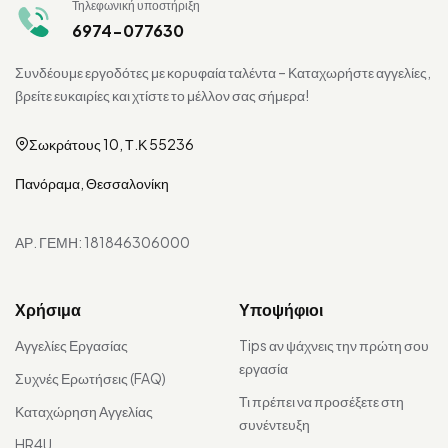
Τηλεφωνική υποστήριξη
6974-077630
Συνδέουμε εργοδότες με κορυφαία ταλέντα – Καταχωρήστε αγγελίες,
βρείτε ευκαιρίες και χτίστε το μέλλον σας σήμερα!
Σωκράτους 10, Τ.Κ 55236
Πανόραμα, Θεσσαλονίκη
ΑΡ. ΓΕΜΗ: 181846306000
Χρήσιμα
Υποψήφιοι
Αγγελίες Εργασίας
Tips αν ψάχνεις την πρώτη σου
εργασία
Συχνές Ερωτήσεις (FAQ)
Τι πρέπει να προσέξετε στη
Καταχώρηση Αγγελίας
συνέντευξη
HR4U