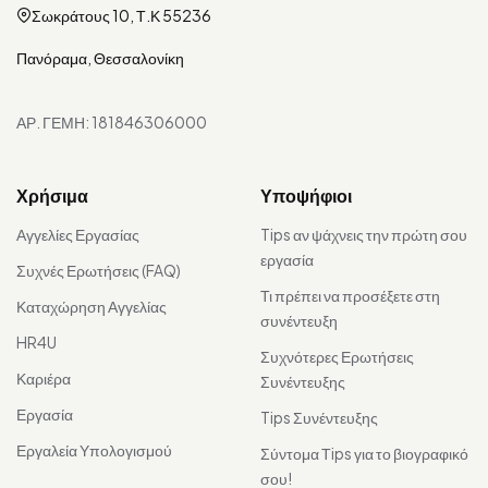
Σωκράτους 10, Τ.Κ 55236
Πανόραμα, Θεσσαλονίκη
ΑΡ. ΓΕΜΗ: 181846306000
Χρήσιμα
Υποψήφιοι
Αγγελίες Εργασίας
Tips αν ψάχνεις την πρώτη σου
εργασία
Συχνές Ερωτήσεις (FAQ)
Τι πρέπει να προσέξετε στη
Καταχώρηση Αγγελίας
συνέντευξη
HR4U
Συχνότερες Ερωτήσεις
Καριέρα
Συνέντευξης
Εργασία
Tips Συνέντευξης
Εργαλεία Υπολογισμού
Σύντομα Τips για το βιογραφικό
σου!