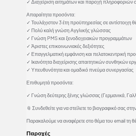
✓ Διαχείριση αιτημάτων και παροχή πληροφοριών 
Απαραίτητα προσόντα:
✓ Τουλάχιστον 3 έτη προϋπηρεσίας σε αντίστοιχη θ
✓ Πολύ καλή γνώση Αγγλικής γλώσσας
✓ Γνώση PMS και ξενοδοχειακών προγραμμάτων
✓ Άριστες επικοινωνιακές δεξιότητες
✓ Επαγγελματική εμφάνιση και πελατοκεντρική πρ
✓ Ικανότητα διαχείρισης απαιτητικών συνθηκών ερ
✓ Υπευθυνότητα και ομαδικό πνεύμα συνεργασίας
Επιθυμητά προσόντα:
✓ Γνώση δεύτερης ξένης γλώσσας (Γερμανικά, Γαλλ
📎 Συνδεθείτε για να στείλετε το βιογραφικό σας στην
Παρακαλούμε να αναφέρετε στο θέμα του email τη θ
Παροχές