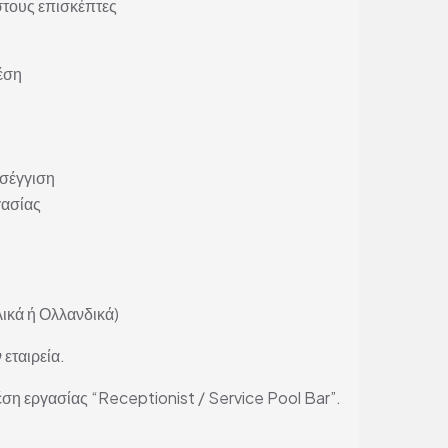
στους επισκέπτες
έση
οσέγγιση
γασίας
ικά ή Ολλανδικά)
 εταιρεία.
έση εργασίας “Receptionist / Service Pool Bar”.