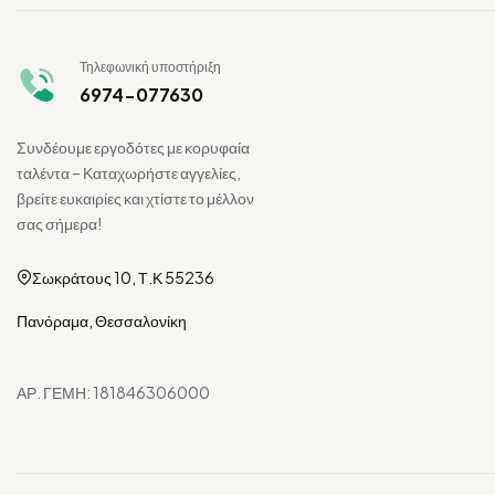
Τηλεφωνική υποστήριξη
6974-077630
Συνδέουμε εργοδότες με κορυφαία
ταλέντα – Καταχωρήστε αγγελίες,
βρείτε ευκαιρίες και χτίστε το μέλλον
σας σήμερα!
Σωκράτους 10, Τ.Κ 55236
Πανόραμα, Θεσσαλονίκη
ΑΡ. ΓΕΜΗ: 181846306000