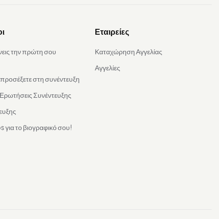
οι
Εταιρείες
νεις την πρώτη σου
Καταχώρηση Αγγελίας
Αγγελίες
α προσέξετε στη συνέντευξη
 Ερωτήσεις Συνέντευξης
ευξης
s για το βιογραφικό σου!