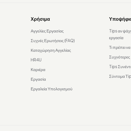
Χρήσιμα
Υποψήφι
Αγγελίες Εργασίας
Tips αν ψάχ
εργασία
Συχνές Ερωτήσεις (FAQ)
Τι πρέπει ν
Καταχώρηση Αγγελίας
Συχνότερες
HR4U
Tips Συνέντ
Καριέρα
Σύντομα Τip
Εργασία
Εργαλεία Υπολογισμού