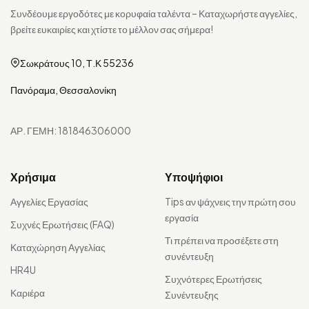
Συνδέουμε εργοδότες με κορυφαία ταλέντα – Καταχωρήστε αγγελίες,
βρείτε ευκαιρίες και χτίστε το μέλλον σας σήμερα!
Σωκράτους 10, Τ.Κ 55236
Πανόραμα, Θεσσαλονίκη
ΑΡ. ΓΕΜΗ: 181846306000
Χρήσιμα
Υποψήφιοι
Αγγελίες Εργασίας
Tips αν ψάχνεις την πρώτη σου
εργασία
Συχνές Ερωτήσεις (FAQ)
Τι πρέπει να προσέξετε στη
Καταχώρηση Αγγελίας
συνέντευξη
HR4U
Συχνότερες Ερωτήσεις
Καριέρα
Συνέντευξης