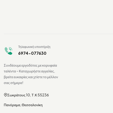
Τηλεφωνική υποστήριξη
6974-077630
Συνδέουμε εργοδότες με κορυφαία
ταλέντα – Καταχωρήστε αγγελίες,
βρείτε ευκαιρίες και χτίστε το μέλλον
σας σήμερα!
Σωκράτους 10, Τ.Κ 55236
Πανόραμα, Θεσσαλονίκη