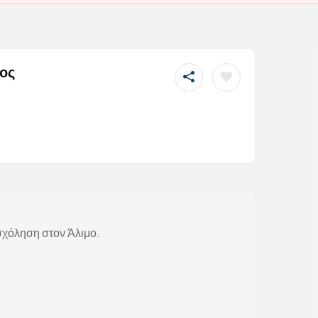
μος
σχόληση στον Άλιμο.