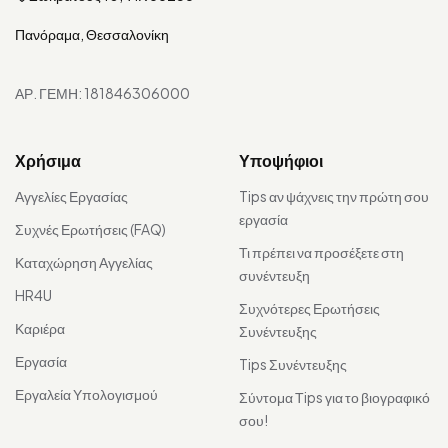
Πανόραμα, Θεσσαλονίκη
ΑΡ. ΓΕΜΗ: 181846306000
Χρήσιμα
Υποψήφιοι
Αγγελίες Εργασίας
Tips αν ψάχνεις την πρώτη σου
εργασία
Συχνές Ερωτήσεις (FAQ)
Τι πρέπει να προσέξετε στη
Καταχώρηση Αγγελίας
συνέντευξη
HR4U
Συχνότερες Ερωτήσεις
Καριέρα
Συνέντευξης
Εργασία
Tips Συνέντευξης
Εργαλεία Υπολογισμού
Σύντομα Τips για το βιογραφικό
σου!