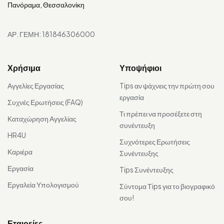
Πανόραμα, Θεσσαλονίκη
ΑΡ. ΓΕΜΗ: 181846306000
Χρήσιμα
Υποψήφιοι
Αγγελίες Εργασίας
Tips αν ψάχνεις την πρώτη σου
εργασία
Συχνές Ερωτήσεις (FAQ)
Τι πρέπει να προσέξετε στη
Καταχώρηση Αγγελίας
συνέντευξη
HR4U
Συχνότερες Ερωτήσεις
Καριέρα
Συνέντευξης
Εργασία
Tips Συνέντευξης
Εργαλεία Υπολογισμού
Σύντομα Τips για το βιογραφικό
σου!
Εταιρείες