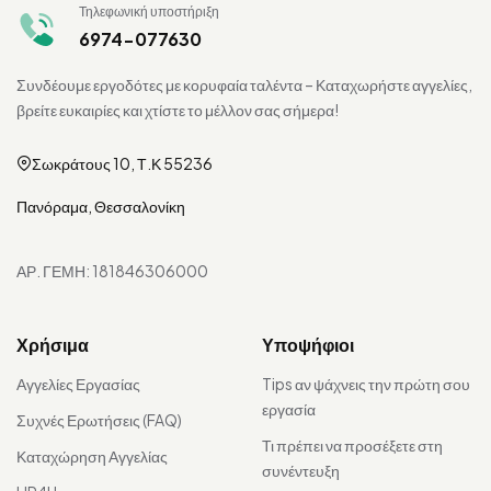
Τηλεφωνική υποστήριξη
6974-077630
Συνδέουμε εργοδότες με κορυφαία ταλέντα – Καταχωρήστε αγγελίες,
βρείτε ευκαιρίες και χτίστε το μέλλον σας σήμερα!
Σωκράτους 10, Τ.Κ 55236
Πανόραμα, Θεσσαλονίκη
ΑΡ. ΓΕΜΗ: 181846306000
Χρήσιμα
Υποψήφιοι
Αγγελίες Εργασίας
Tips αν ψάχνεις την πρώτη σου
εργασία
Συχνές Ερωτήσεις (FAQ)
Τι πρέπει να προσέξετε στη
Καταχώρηση Αγγελίας
συνέντευξη