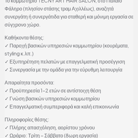
Το κομμωτήριο TECNY ART HAIR SALON, στο Παλαιό
Φάληρο (πλησίον στάσης τραμ Αχιλλέως), αναζητά
συνεργάτη ή συνεργάτιδα για σταθερή και μόνιμη εργασία σε
σύγχρονο χώρο.
Καθήκοντα θέσης:
✓ Παροχή βασικών υπηρεσιών κομμωτηρίου (κουρέματα,
styling κ.λπ.)
✓ Εξυπηρέτηση πελατών με επαγγελματική προσέγγιση
✓ Συνεργασία με την ομάδα για την εύρυθμη λειτουργία
Απαραίτητα προσόντα:
✓ Προϋπηρεσία 1–2 ετών σε αντίστοιχη θέση
✓ Γνώση βασικών υπηρεσιών κομμωτηρίου
✓ Επαγγελματική συμπεριφορά και καλή επικοινωνία
Πληροφορίες θέσης:
✓ Πλήρης απασχόληση, αορίστου χρόνου
✓ Ωράριο: Τρίτη – Σάββατο (8ωρη εργασία)