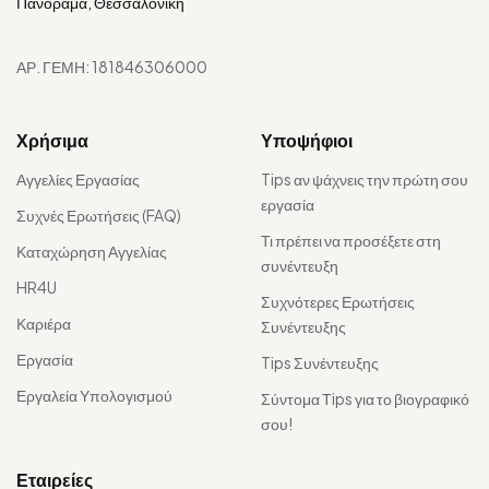
Πανόραμα, Θεσσαλονίκη
ΑΡ. ΓΕΜΗ: 181846306000
Χρήσιμα
Υποψήφιοι
Αγγελίες Εργασίας
Tips αν ψάχνεις την πρώτη σου
εργασία
Συχνές Ερωτήσεις (FAQ)
Τι πρέπει να προσέξετε στη
Καταχώρηση Αγγελίας
συνέντευξη
HR4U
Συχνότερες Ερωτήσεις
Καριέρα
Συνέντευξης
Εργασία
Tips Συνέντευξης
Εργαλεία Υπολογισμού
Σύντομα Τips για το βιογραφικό
σου!
Εταιρείες