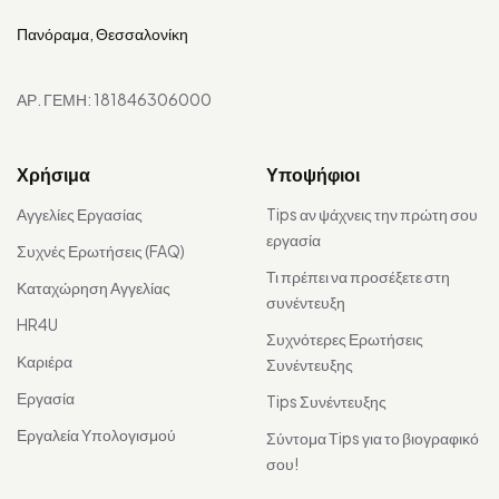
Πανόραμα, Θεσσαλονίκη
ΑΡ. ΓΕΜΗ: 181846306000
Χρήσιμα
Υποψήφιοι
Αγγελίες Εργασίας
Tips αν ψάχνεις την πρώτη σου
εργασία
Συχνές Ερωτήσεις (FAQ)
Τι πρέπει να προσέξετε στη
Καταχώρηση Αγγελίας
συνέντευξη
HR4U
Συχνότερες Ερωτήσεις
Καριέρα
Συνέντευξης
Εργασία
Tips Συνέντευξης
Εργαλεία Υπολογισμού
Σύντομα Τips για το βιογραφικό
σου!