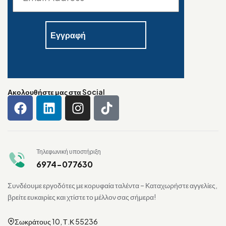
Ακολουθήστε μας στα Social
Τηλεφωνική υποστήριξη
6974-077630
Συνδέουμε εργοδότες με κορυφαία ταλέντα – Καταχωρήστε αγγελίες,
βρείτε ευκαιρίες και χτίστε το μέλλον σας σήμερα!
Σωκράτους 10, Τ.Κ 55236