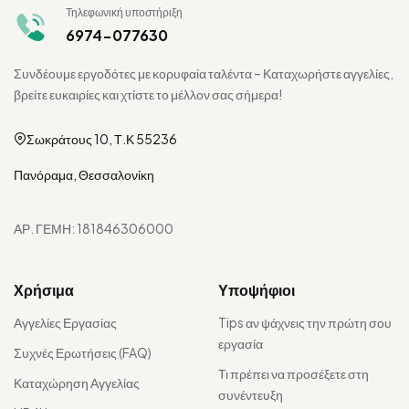
Τηλεφωνική υποστήριξη
6974-077630
Συνδέουμε εργοδότες με κορυφαία ταλέντα – Καταχωρήστε αγγελίες,
βρείτε ευκαιρίες και χτίστε το μέλλον σας σήμερα!
Σωκράτους 10, Τ.Κ 55236
Πανόραμα, Θεσσαλονίκη
ΑΡ. ΓΕΜΗ: 181846306000
Χρήσιμα
Υποψήφιοι
Αγγελίες Εργασίας
Tips αν ψάχνεις την πρώτη σου
εργασία
Συχνές Ερωτήσεις (FAQ)
Τι πρέπει να προσέξετε στη
Καταχώρηση Αγγελίας
συνέντευξη