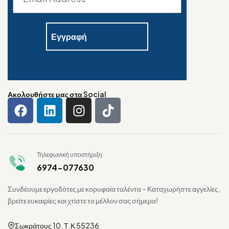
Ακολουθήστε μας στα Social
Τηλεφωνική υποστήριξη
6974-077630
Συνδέουμε εργοδότες με κορυφαία ταλέντα – Καταχωρήστε αγγελίες,
βρείτε ευκαιρίες και χτίστε το μέλλον σας σήμερα!
Σωκράτους 10, Τ.Κ 55236