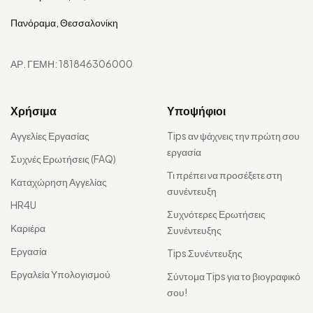
Πανόραμα, Θεσσαλονίκη
ΑΡ. ΓΕΜΗ: 181846306000
Χρήσιμα
Υποψήφιοι
Αγγελίες Εργασίας
Tips αν ψάχνεις την πρώτη σου
εργασία
Συχνές Ερωτήσεις (FAQ)
Τι πρέπει να προσέξετε στη
Καταχώρηση Αγγελίας
συνέντευξη
HR4U
Συχνότερες Ερωτήσεις
Καριέρα
Συνέντευξης
Εργασία
Tips Συνέντευξης
Εργαλεία Υπολογισμού
Σύντομα Τips για το βιογραφικό
σου!