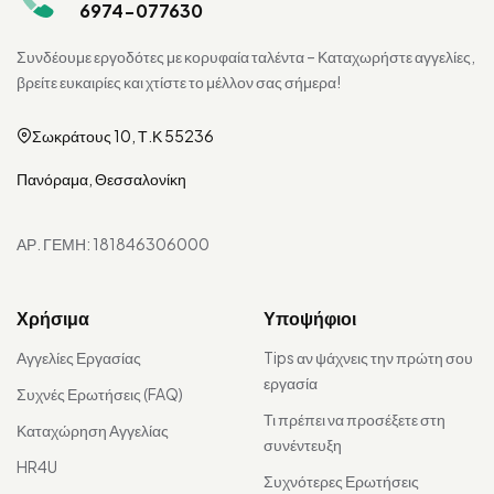
6974-077630
Συνδέουμε εργοδότες με κορυφαία ταλέντα – Καταχωρήστε αγγελίες,
βρείτε ευκαιρίες και χτίστε το μέλλον σας σήμερα!
Σωκράτους 10, Τ.Κ 55236
Πανόραμα, Θεσσαλονίκη
ΑΡ. ΓΕΜΗ: 181846306000
Χρήσιμα
Υποψήφιοι
Αγγελίες Εργασίας
Tips αν ψάχνεις την πρώτη σου
εργασία
Συχνές Ερωτήσεις (FAQ)
Τι πρέπει να προσέξετε στη
Καταχώρηση Αγγελίας
συνέντευξη
HR4U
Συχνότερες Ερωτήσεις