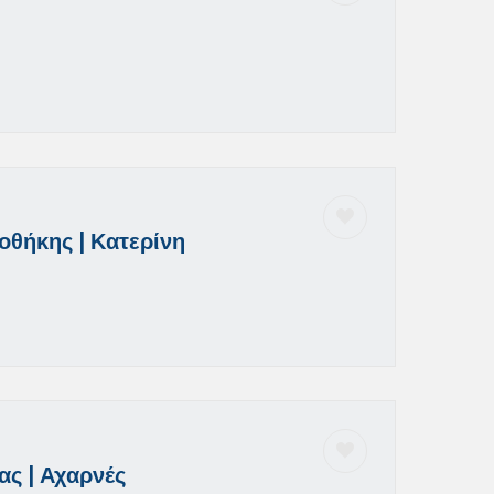
θήκης | Κατερίνη
ας | Αχαρνές