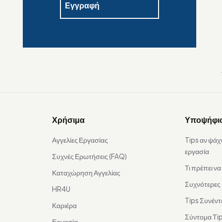
Χρήσιμα
Υποψήφι
Αγγελίες Εργασίας
Tips αν ψάχ
εργασία
Συχνές Ερωτήσεις (FAQ)
Τι πρέπει ν
Καταχώρηση Αγγελίας
Συχνότερες
HR4U
Tips Συνέντ
Καριέρα
Σύντομα Τip
Εργασία