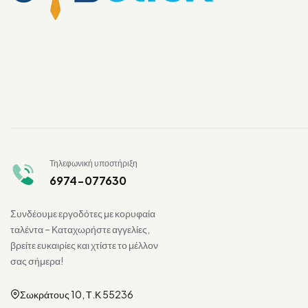
Τηλεφωνική υποστήριξη
6974-077630
Συνδέουμε εργοδότες με κορυφαία
ταλέντα – Καταχωρήστε αγγελίες,
βρείτε ευκαιρίες και χτίστε το μέλλον
σας σήμερα!
Σωκράτους 10, Τ.Κ 55236