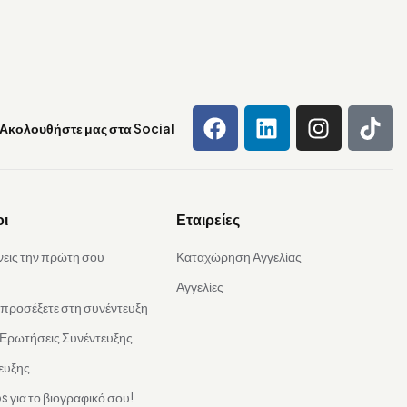
Ακολουθήστε μας στα Social
οι
Εταιρείες
νεις την πρώτη σου
Καταχώρηση Αγγελίας
Αγγελίες
α προσέξετε στη συνέντευξη
 Ερωτήσεις Συνέντευξης
ευξης
s για το βιογραφικό σου!