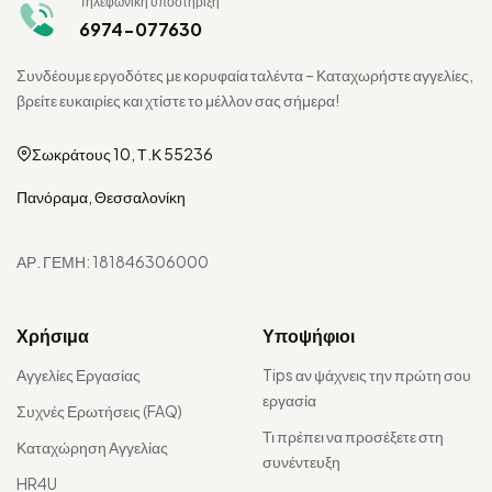
Τηλεφωνική υποστήριξη
6974-077630
Συνδέουμε εργοδότες με κορυφαία ταλέντα – Καταχωρήστε αγγελίες,
βρείτε ευκαιρίες και χτίστε το μέλλον σας σήμερα!
Σωκράτους 10, Τ.Κ 55236
Πανόραμα, Θεσσαλονίκη
ΑΡ. ΓΕΜΗ: 181846306000
Χρήσιμα
Υποψήφιοι
Αγγελίες Εργασίας
Tips αν ψάχνεις την πρώτη σου
εργασία
Συχνές Ερωτήσεις (FAQ)
Τι πρέπει να προσέξετε στη
Καταχώρηση Αγγελίας
συνέντευξη
HR4U