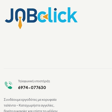
Τηλεφωνική υποστήριξη
6974-077630
Συνδέουμε εργοδότες με κορυφαία
ταλέντα – Καταχωρήστε αγγελίες,
βρείτε ευκαιρίες και χτίστε το μέλλον