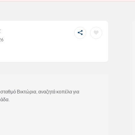
α
26
 σταθμό Βικτώρια, αναζητά κοπέλα για
μάδα.