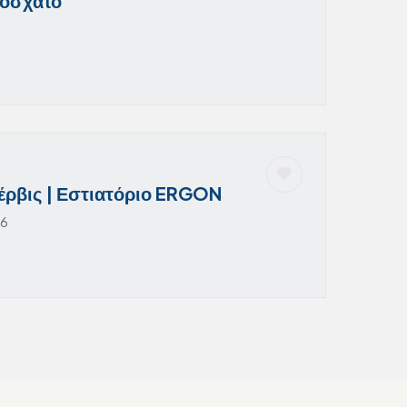
Μοσχάτο
Σέρβις | Εστιατόριο ERGON
26