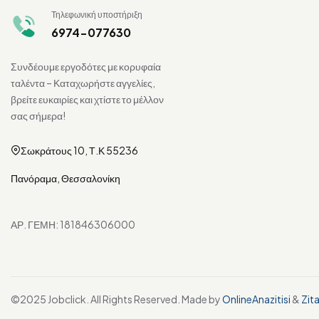
Τηλεφωνική υποστήριξη
6974-077630
Συνδέουμε εργοδότες με κορυφαία
ταλέντα – Καταχωρήστε αγγελίες,
βρείτε ευκαιρίες και χτίστε το μέλλον
σας σήμερα!
Σωκράτους 10, Τ.Κ 55236
Πανόραμα, Θεσσαλονίκη
ΑΡ. ΓΕΜΗ: 181846306000
©2025 Jobclick. All Rights Reserved. Made by
OnlineAnazitisi
&
Zit