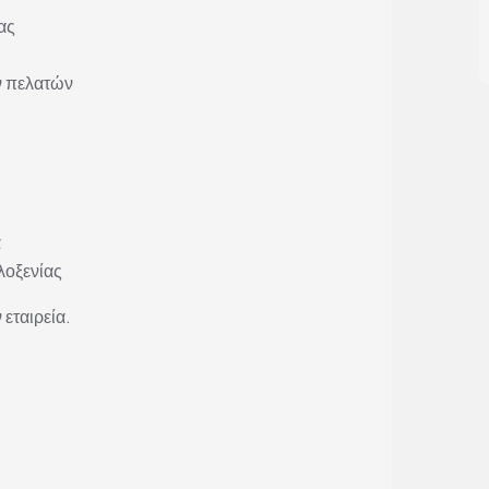
ας
ν πελατών
α
λοξενίας
 εταιρεία.