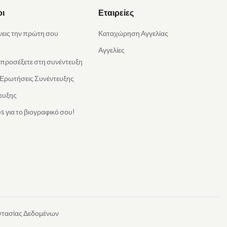
οι
Εταιρείες
νεις την πρώτη σου
Καταχώρηση Αγγελίας
Αγγελίες
α προσέξετε στη συνέντευξη
 Ερωτήσεις Συνέντευξης
ευξης
s για το βιογραφικό σου!
στασίας Δεδομένων