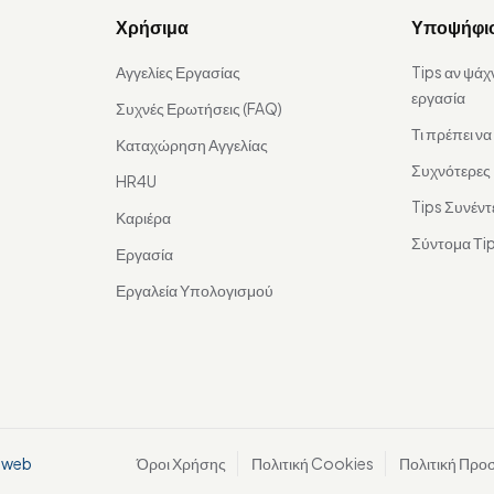
Χρήσιμα
Υποψήφι
Αγγελίες Εργασίας
Tips αν ψάχ
εργασία
Συχνές Ερωτήσεις (FAQ)
Τι πρέπει ν
Καταχώρηση Αγγελίας
Συχνότερες
HR4U
Tips Συνέντ
Καριέρα
Σύντομα Τip
Εργασία
Εργαλεία Υπολογισμού
aweb
Όροι Χρήσης
Πολιτική Cookies
Πολιτική Προ