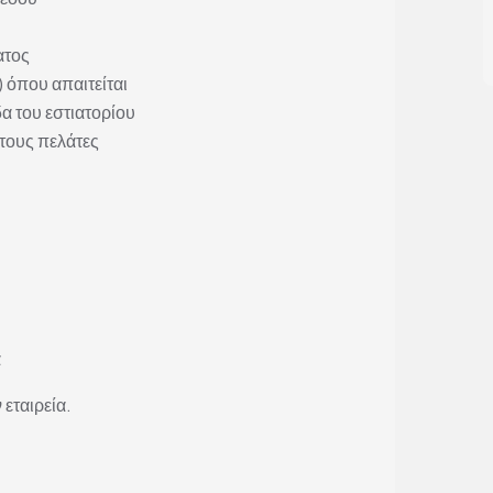
ατος
 όπου απαιτείται
α του εστιατορίου
τους πελάτες
α
 εταιρεία.