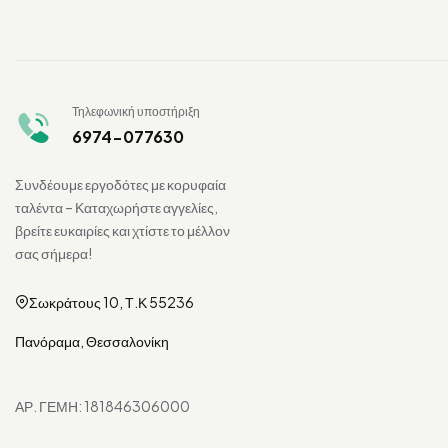
Τηλεφωνική υποστήριξη
6974-077630
Συνδέουμε εργοδότες με κορυφαία
ταλέντα – Καταχωρήστε αγγελίες,
βρείτε ευκαιρίες και χτίστε το μέλλον
σας σήμερα!
Σωκράτους 10, Τ.Κ 55236
Πανόραμα, Θεσσαλονίκη
ΑΡ. ΓΕΜΗ: 181846306000