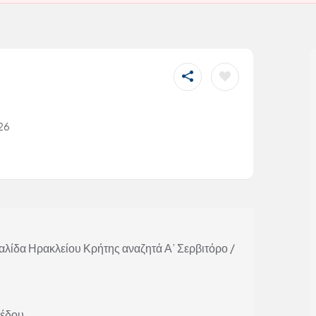
026
αλίδα Ηρακλείου Κρήτης αναζητά Α’ Σερβιτόρο /
πέδου