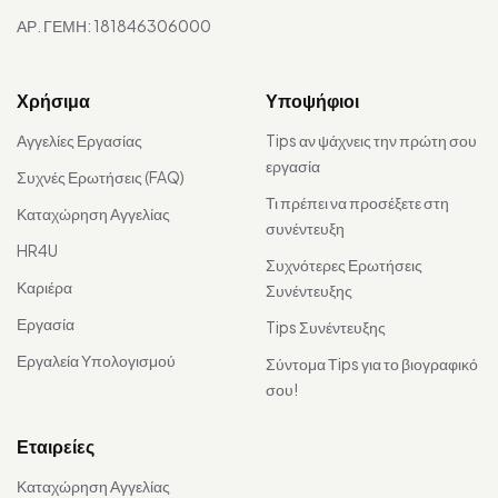
ΑΡ. ΓΕΜΗ: 181846306000
Χρήσιμα
Υποψήφιοι
Αγγελίες Εργασίας
Tips αν ψάχνεις την πρώτη σου
εργασία
Συχνές Ερωτήσεις (FAQ)
Τι πρέπει να προσέξετε στη
Καταχώρηση Αγγελίας
συνέντευξη
HR4U
Συχνότερες Ερωτήσεις
Καριέρα
Συνέντευξης
Εργασία
Tips Συνέντευξης
Εργαλεία Υπολογισμού
Σύντομα Τips για το βιογραφικό
σου!
Εταιρείες
Καταχώρηση Αγγελίας