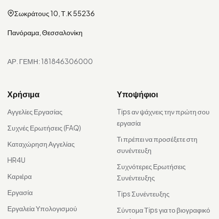
Σωκράτους 10, Τ.Κ 55236
Πανόραμα, Θεσσαλονίκη
ΑΡ. ΓΕΜΗ: 181846306000
Χρήσιμα
Υποψήφιοι
Αγγελίες Εργασίας
Tips αν ψάχνεις την πρώτη σου
εργασία
Συχνές Ερωτήσεις (FAQ)
Τι πρέπει να προσέξετε στη
Καταχώρηση Αγγελίας
συνέντευξη
HR4U
Συχνότερες Ερωτήσεις
Καριέρα
Συνέντευξης
Εργασία
Tips Συνέντευξης
Εργαλεία Υπολογισμού
Σύντομα Τips για το βιογραφικό