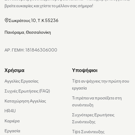
βρείτε ευκαιρίες και χτίστε το μέλλον σας σήμερα!
Σωκράτους 10, Τ.Κ 55236
Πανόραμα, Θεσσαλονίκη
ΑΡ. ΓΕΜΗ: 181846306000
Χρήσιμα
Υποψήφιοι
Αγγελίες Εργασίας
Tips αν ψάχνεις την πρώτη σου
εργασία
Συχνές Ερωτήσεις (FAQ)
Τι πρέπει να προσέξετε στη
Καταχώρηση Αγγελίας
συνέντευξη
HR4U
Συχνότερες Ερωτήσεις
Καριέρα
Συνέντευξης
Εργασία
Tips Συνέντευξης