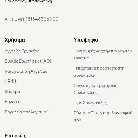
Πανόραμα, Θεσσαλονίκη
ΑΡ. ΓΕΜΗ: 181846306000
Χρήσιμα
Υποψήφιοι
Αγγελίες Εργασίας
Tips αν ψάχνεις την πρώτη σου
εργασία
Συχνές Ερωτήσεις (FAQ)
Τι πρέπει να προσέξετε στη
Καταχώρηση Αγγελίας
συνέντευξη
HR4U
Συχνότερες Ερωτήσεις
Καριέρα
Συνέντευξης
Εργασία
Tips Συνέντευξης
Εργαλεία Υπολογισμού
Σύντομα Τips για το βιογραφικό
σου!
Εταιρείες