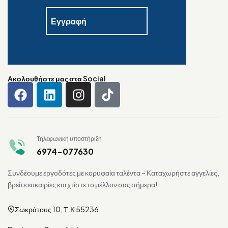
Ακολουθήστε μας στα Social
Τηλεφωνική υποστήριξη
6974-077630
Συνδέουμε εργοδότες με κορυφαία ταλέντα – Καταχωρήστε αγγελίες,
βρείτε ευκαιρίες και χτίστε το μέλλον σας σήμερα!
Σωκράτους 10, Τ.Κ 55236