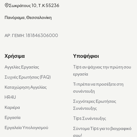
Σωκράτους 10, Τ.Κ 55236
Πανόραμα, Θεσσαλονίκη
ΑΡ. ΓΕΜΗ: 181846306000
Χρήσιμα
Υποψήφιοι
Αγγελίες Εργασίας
Tips αν ψάχνεις την πρώτη σου
εργασία
Συχνές Ερωτήσεις (FAQ)
Τι πρέπει να προσέξετε στη
Καταχώρηση Αγγελίας
συνέντευξη
HR4U
Συχνότερες Ερωτήσεις
Καριέρα
Συνέντευξης
Εργασία
Tips Συνέντευξης
Εργαλεία Υπολογισμού
Σύντομα Τips για το βιογραφικό
σου!