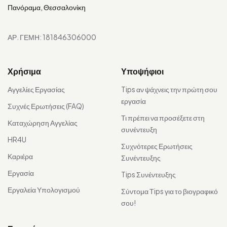
Πανόραμα, Θεσσαλονίκη
ΑΡ. ΓΕΜΗ: 181846306000
Χρήσιμα
Υποψήφιοι
Αγγελίες Εργασίας
Tips αν ψάχνεις την πρώτη σου
εργασία
Συχνές Ερωτήσεις (FAQ)
Τι πρέπει να προσέξετε στη
Καταχώρηση Αγγελίας
συνέντευξη
HR4U
Συχνότερες Ερωτήσεις
Καριέρα
Συνέντευξης
Εργασία
Tips Συνέντευξης
Εργαλεία Υπολογισμού
Σύντομα Τips για το βιογραφικό
σου!