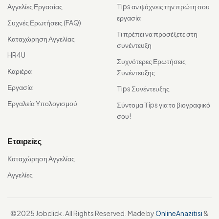
Αγγελίες Εργασίας
Tips αν ψάχνεις την πρώτη σου
εργασία
Συχνές Ερωτήσεις (FAQ)
Τι πρέπει να προσέξετε στη
Καταχώρηση Αγγελίας
συνέντευξη
HR4U
Συχνότερες Ερωτήσεις
Καριέρα
Συνέντευξης
Εργασία
Tips Συνέντευξης
Εργαλεία Υπολογισμού
Σύντομα Τips για το βιογραφικό
σου!
Εταιρείες
Καταχώρηση Αγγελίας
Αγγελίες
©2025 Jobclick. All Rights Reserved. Made by
OnlineAnazitisi
&