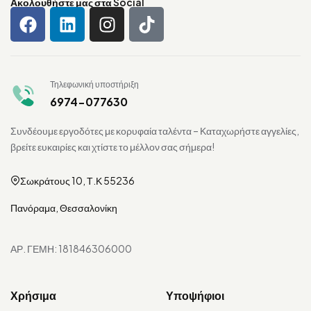
Ακολουθήστε μας στα Social
Τηλεφωνική υποστήριξη
6974-077630
Συνδέουμε εργοδότες με κορυφαία ταλέντα – Καταχωρήστε αγγελίες,
βρείτε ευκαιρίες και χτίστε το μέλλον σας σήμερα!
Σωκράτους 10, Τ.Κ 55236
Πανόραμα, Θεσσαλονίκη
ΑΡ. ΓΕΜΗ: 181846306000
Χρήσιμα
Υποψήφιοι