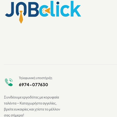
Τηλεφωνική υποστήριξη
6974-077630
Συνδέουμε εργοδότες με κορυφαία
ταλέντα – Καταχωρήστε αγγελίες,
βρείτε ευκαιρίες και χτίστε το μέλλον
σας σήμερα!