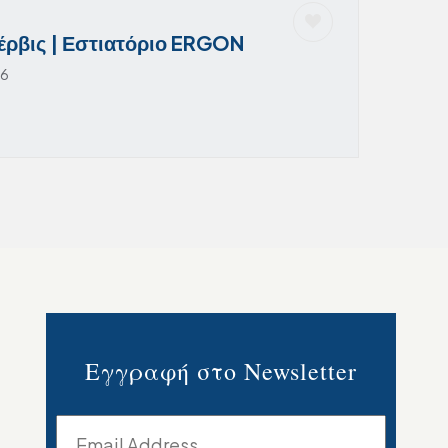
Σέρβις | Εστιατόριο ERGON
26
Εγγραφή στο Newsletter