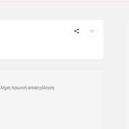
α πλήρη πρωινή απασχόληση.
ς