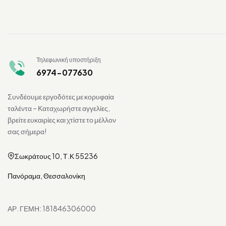
Τηλεφωνική υποστήριξη
6974-077630
Συνδέουμε εργοδότες με κορυφαία
ταλέντα – Καταχωρήστε αγγελίες,
βρείτε ευκαιρίες και χτίστε το μέλλον
σας σήμερα!
Σωκράτους 10, Τ.Κ 55236
Πανόραμα, Θεσσαλονίκη
ΑΡ. ΓΕΜΗ: 181846306000