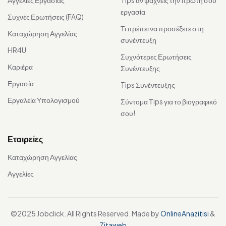
Αγγελίες Εργασίας
Tips αν ψάχνεις την πρώτη σου
εργασία
Συχνές Ερωτήσεις (FAQ)
Τι πρέπει να προσέξετε στη
Καταχώρηση Αγγελίας
συνέντευξη
HR4U
Συχνότερες Ερωτήσεις
Καριέρα
Συνέντευξης
Εργασία
Tips Συνέντευξης
Εργαλεία Υπολογισμού
Σύντομα Τips για το βιογραφικό
σου!
Εταιρείες
Καταχώρηση Αγγελίας
Αγγελίες
©2025 Jobclick. All Rights Reserved. Made by
OnlineAnazitisi
&
Zitaweb