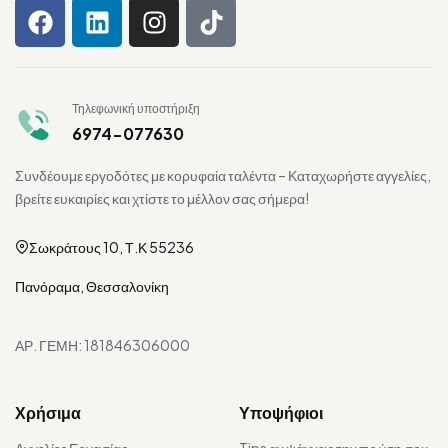
Τηλεφωνική υποστήριξη
6974-077630
Συνδέουμε εργοδότες με κορυφαία ταλέντα – Καταχωρήστε αγγελίες,
βρείτε ευκαιρίες και χτίστε το μέλλον σας σήμερα!
Σωκράτους 10, Τ.Κ 55236
Πανόραμα, Θεσσαλονίκη
ΑΡ. ΓΕΜΗ: 181846306000
Χρήσιμα
Υποψήφιοι