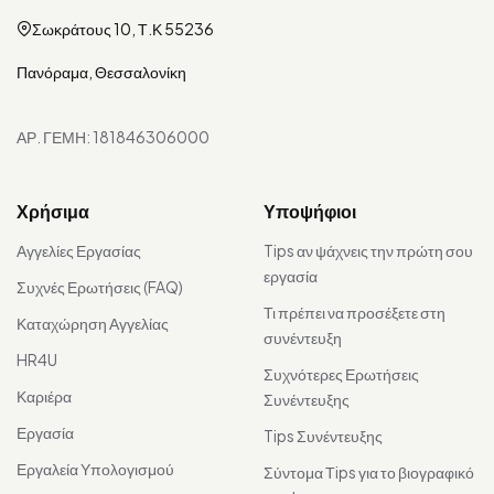
Σωκράτους 10, Τ.Κ 55236
Πανόραμα, Θεσσαλονίκη
ΑΡ. ΓΕΜΗ: 181846306000
Χρήσιμα
Υποψήφιοι
Αγγελίες Εργασίας
Tips αν ψάχνεις την πρώτη σου
εργασία
Συχνές Ερωτήσεις (FAQ)
Τι πρέπει να προσέξετε στη
Καταχώρηση Αγγελίας
συνέντευξη
HR4U
Συχνότερες Ερωτήσεις
Καριέρα
Συνέντευξης
Εργασία
Tips Συνέντευξης
Εργαλεία Υπολογισμού
Σύντομα Τips για το βιογραφικό