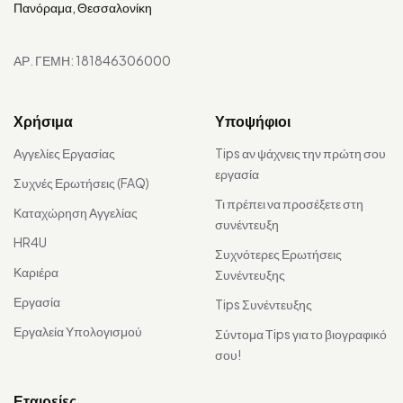
Πανόραμα, Θεσσαλονίκη
ΑΡ. ΓΕΜΗ: 181846306000
Χρήσιμα
Υποψήφιοι
Αγγελίες Εργασίας
Tips αν ψάχνεις την πρώτη σου
εργασία
Συχνές Ερωτήσεις (FAQ)
Τι πρέπει να προσέξετε στη
Καταχώρηση Αγγελίας
συνέντευξη
HR4U
Συχνότερες Ερωτήσεις
Καριέρα
Συνέντευξης
Εργασία
Tips Συνέντευξης
Εργαλεία Υπολογισμού
Σύντομα Τips για το βιογραφικό
σου!
Εταιρείες