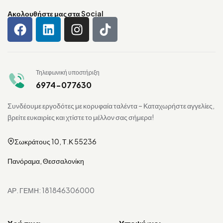
Ακολουθήστε μας στα Social
Τηλεφωνική υποστήριξη
6974-077630
Συνδέουμε εργοδότες με κορυφαία ταλέντα – Καταχωρήστε αγγελίες,
βρείτε ευκαιρίες και χτίστε το μέλλον σας σήμερα!
Σωκράτους 10, Τ.Κ 55236
Πανόραμα, Θεσσαλονίκη
ΑΡ. ΓΕΜΗ: 181846306000