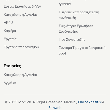
εργασία
Συχνές Ερωτήσεις (FAQ)
Τι πρέπει να προσέξετε στη
Καταχώρηση Αγγελίας
συνέντευξη
HR4U
Συχνότερες Ερωτήσεις
Καριέρα
Συνέντευξης
Εργασία
Tips Συνέντευξης
Εργαλεία Υπολογισμού
Σύντομα Τips για το βιογραφικό
σου!
Εταιρείες
Καταχώρηση Αγγελίας
Αγγελίες
©2025 Jobclick. All Rights Reserved. Made by
OnlineAnazitisi
&
Zitaweb