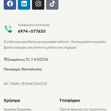
Τηλεφωνική υποστήριξη
6974-077630
Συνδέουμε εργοδότες με κορυφαία ταλέντα – Καταχωρήστε αγγελίες,
βρείτε ευκαιρίες και χτίστε το μέλλον σας σήμερα!
Σωκράτους 10, Τ.Κ 55236
Πανόραμα, Θεσσαλονίκη
ΑΡ. ΓΕΜΗ: 181846306000
Χρήσιμα
Υποψήφιοι
Αγγελίες Εργασίας
Tips αν ψάχνεις την πρώτη σου