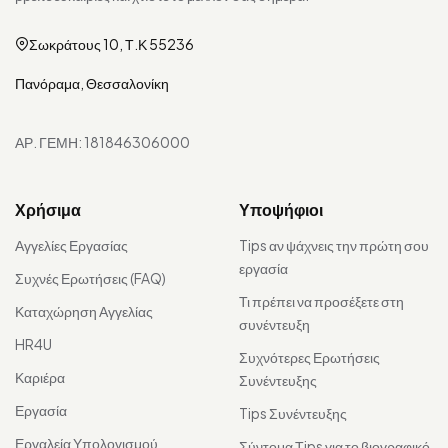
Σωκράτους 10, Τ.Κ 55236
Πανόραμα, Θεσσαλονίκη
ΑΡ. ΓΕΜΗ: 181846306000
Χρήσιμα
Υποψήφιοι
Αγγελίες Εργασίας
Tips αν ψάχνεις την πρώτη σου
εργασία
Συχνές Ερωτήσεις (FAQ)
Τι πρέπει να προσέξετε στη
Καταχώρηση Αγγελίας
συνέντευξη
HR4U
Συχνότερες Ερωτήσεις
Καριέρα
Συνέντευξης
Εργασία
Tips Συνέντευξης
Εργαλεία Υπολογισμού
Σύντομα Τips για το βιογραφικό