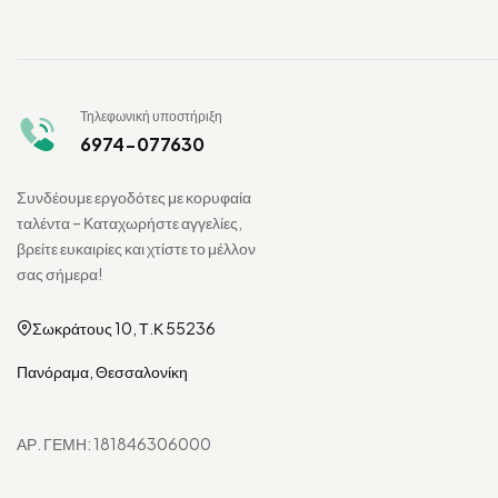
Τηλεφωνική υποστήριξη
6974-077630
Συνδέουμε εργοδότες με κορυφαία
ταλέντα – Καταχωρήστε αγγελίες,
βρείτε ευκαιρίες και χτίστε το μέλλον
σας σήμερα!
Σωκράτους 10, Τ.Κ 55236
Πανόραμα, Θεσσαλονίκη
ΑΡ. ΓΕΜΗ: 181846306000