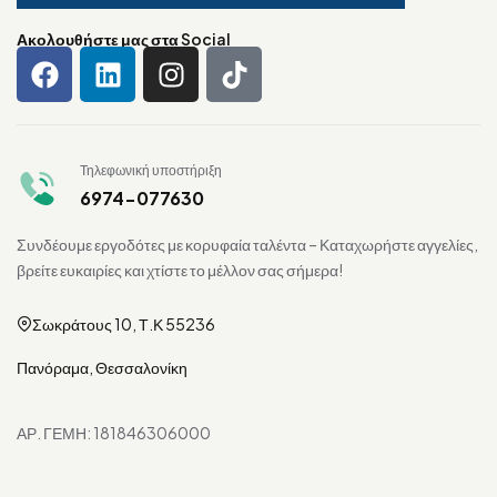
Ακολουθήστε μας στα Social
Τηλεφωνική υποστήριξη
6974-077630
Συνδέουμε εργοδότες με κορυφαία ταλέντα – Καταχωρήστε αγγελίες,
βρείτε ευκαιρίες και χτίστε το μέλλον σας σήμερα!
Σωκράτους 10, Τ.Κ 55236
Πανόραμα, Θεσσαλονίκη
ΑΡ. ΓΕΜΗ: 181846306000