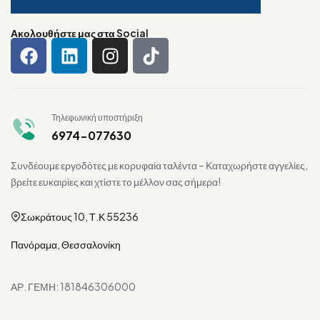
Ακολουθήστε μας στα Social
Τηλεφωνική υποστήριξη
6974-077630
Συνδέουμε εργοδότες με κορυφαία ταλέντα – Καταχωρήστε αγγελίες,
βρείτε ευκαιρίες και χτίστε το μέλλον σας σήμερα!
Σωκράτους 10, Τ.Κ 55236
Πανόραμα, Θεσσαλονίκη
ΑΡ. ΓΕΜΗ: 181846306000