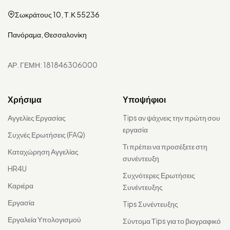
Σωκράτους 10, Τ.Κ 55236
Πανόραμα, Θεσσαλονίκη
ΑΡ. ΓΕΜΗ: 181846306000
Χρήσιμα
Υποψήφιοι
Αγγελίες Εργασίας
Tips αν ψάχνεις την πρώτη σου
εργασία
Συχνές Ερωτήσεις (FAQ)
Τι πρέπει να προσέξετε στη
Καταχώρηση Αγγελίας
συνέντευξη
HR4U
Συχνότερες Ερωτήσεις
Καριέρα
Συνέντευξης
Εργασία
Tips Συνέντευξης
Εργαλεία Υπολογισμού
Σύντομα Τips για το βιογραφικό