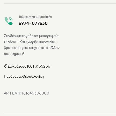
Τηλεφωνική υποστήριξη
6974-077630
Συνδέουμε εργοδότες με κορυφαία
ταλέντα – Καταχωρήστε αγγελίες,
βρείτε ευκαιρίες και χτίστε το μέλλον
σας σήμερα!
Σωκράτους 10, Τ.Κ 55236
Πανόραμα, Θεσσαλονίκη
ΑΡ. ΓΕΜΗ: 181846306000