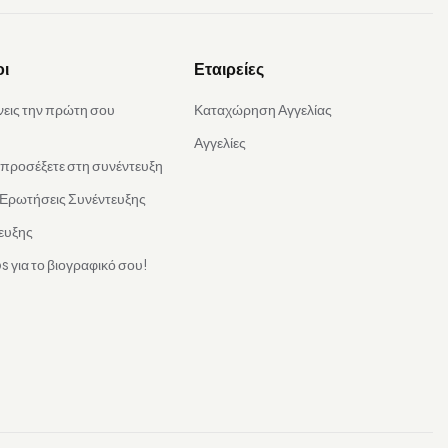
οι
Εταιρείες
νεις την πρώτη σου
Καταχώρηση Αγγελίας
Αγγελίες
α προσέξετε στη συνέντευξη
 Ερωτήσεις Συνέντευξης
ευξης
s για το βιογραφικό σου!