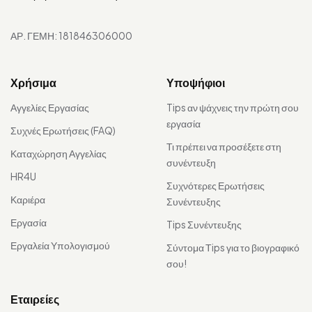
ΑΡ. ΓΕΜΗ: 181846306000
Χρήσιμα
Υποψήφιοι
Αγγελίες Εργασίας
Tips αν ψάχνεις την πρώτη σου
εργασία
Συχνές Ερωτήσεις (FAQ)
Τι πρέπει να προσέξετε στη
Καταχώρηση Αγγελίας
συνέντευξη
HR4U
Συχνότερες Ερωτήσεις
Καριέρα
Συνέντευξης
Εργασία
Tips Συνέντευξης
Εργαλεία Υπολογισμού
Σύντομα Τips για το βιογραφικό
σου!
Εταιρείες