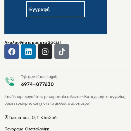
Ακολουθήστε μας στα Social
Τηλεφωνική υποστήριξη
6974-077630
Συνδέουμε εργοδότες με κορυφαία ταλέντα – Καταχωρήστε αγγελίες,
βρείτε ευκαιρίες και χτίστε το μέλλον σας σήμερα!
Σωκράτους 10, Τ.Κ 55236
Πανόραμα, Θεσσαλονίκη