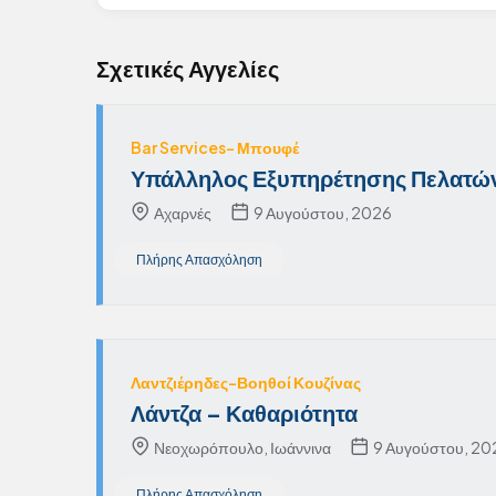
Σχετικές Αγγελίες
Bar Services- Μπουφέ
Υπάλληλος Εξυπηρέτησης Πελατών
Αχαρνές
9 Αυγούστου, 2026
Πλήρης Απασχόληση
Λαντζιέρηδες-Βοηθοί Κουζίνας
Λάντζα – Καθαριότητα
Νεοχωρόπουλο, Ιωάννινα
9 Αυγούστου, 20
Πλήρης Απασχόληση