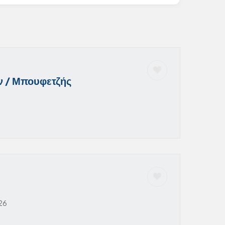
 / Μπουφετζής
26